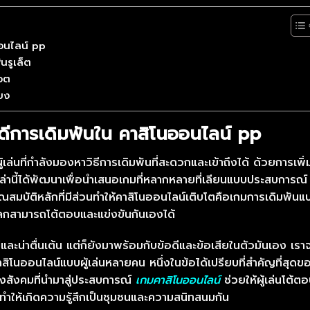
ออนไลน์ pp
นรูเล็ต
็อต
ียง
อดีการเดิมพันใน คาสิโนออนไลน์ pp
้เล่นที่กำลังมองหาวิธีการเดิมพันที่สะดวกและเข้าถึงได้ ด้วยการเพิ่
่านี้ได้พัฒนาเพื่อนำเสนอเกมที่หลากหลายที่เลียนแบบประสบการณ์
ุณสมบัติหลักที่มีส่วนทำให้คาสิโนออนไลน์เติบโตคือเกมการเดิมพันแ
งโลกสามารถโต้ตอบและแข่งขันกันเองได้
และน่าตื่นเต้น แต่ก็ยังมาพร้อมกับข้อดีและข้อเสียในตัวมันเอง เรา
าสิโนออนไลน์แบบผู้เล่นหลายคน
หนึ่งในข้อได้เปรียบที่สำคัญที่สุดข
างสังคมที่นำมาสู่ประสบการณ์
เกมคาสิโนออนไลน์
ช่วยให้ผู้เล่นโต้ต
 ทำให้เกิดความรู้สึกเป็นชุมชนและความสนิทสนมกัน