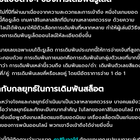
ม่กี่ปีที่ผ่านมาเนื่องจากความสะดวกและการเข้าถึง หนึ่งในเกมยอด
้คือรูเล็ต เกมคาสิโนคลาสสิกที่มีมานานหลายศตวรรษ ด้วยความ
ลน์ได้พัฒนาให้มีตัวเลือกการเดิมพันที่หลากหลาย ทำให้ผู้เล่นมีวิธี
ารเดิมพันรูเล็ตออนไลน์ให้ละเอียดยิ่งขึ้น
ยเลขเฉพาะบนโต๊ะรูเล็ต การเดิมพันประเภทนี้ให้การจ่ายเงินที่สูงก
ประกอบด้วย
การเดิมพันภายนอกคือการเดิมพันในกลุ่มตัวเลขที่มากขึ
กว่า การเดิมพันเหล่านี้รวมถึง
เดิมพันแดง/ดำ: เดิมพันตัวเลขสีแด
คี่/คู่: การเดิมพันเลขคี่หรือเลขคู่ โดยมีอัตราการจ่าย 1 ต่อ 1
กับกลยุทธ์ในการเดิมพันสล็อต
ระหว่างโชคและกลยุทธ์ดำเนินมาเป็นเวลาหลายศตวรรษ บางคนแย้งว
เชื่อว่ากลยุทธ์และทักษะมีบทบาทสำคัญ ในโลกของคาสิโนออนไลน์ ก
างยิ่งเมื่อพูดถึงเกมสล็อตแมชชีนยอดนิยม
เครื่องสล็อตเป็นแก่นขอ
องการพนันออนไลน์ พวกเขาจึงเข้าถึงได้ง่ายยิ่งขึ้น
านี้มีผู้ติดตามจำนวนมาก
คาสิโนออโต้
ต้องขอบคุณรูปแบบการเล่นที