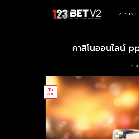
Skip
to
123BETV2
content
คาสิโนออนไลน์ pp
POS
15
ส.ค.