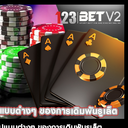
ูปแบบต่างๆ ของการเดิมพันรูเล็ต