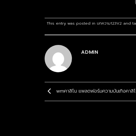
This entry was posted in
บทความ123V2
and t
ADMIN
wmคาสิโน แพลตฟอร์มความบันเทิงคาสิโ