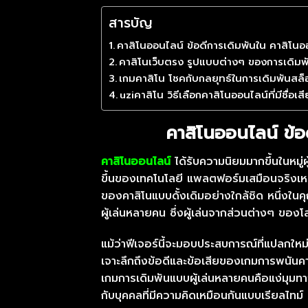
สารบัญ
คาสิโนออนไลน์ ข้อดีการเดิมพันใน คาสิโน
คาสิโนเว็บตรง รูปแบบต่างๆ ของการเดิมพั
เกมคาสิโน โชคกับกลยุทธ์ในการเดิมพันสล
uziคาสิโน วิธีเลือกคาสิโนออนไลน์ที่มีชื่อเส
คาสิโนออนไลน์ ข้
คาสิโนออนไลน์
ได้รับความนิยมมากขึ้นในหมู่ผู
ขึ้นของเทคโนโลยี แพลตฟอร์มเสมือนจริงเหล
ของคาสิโนแบบดั้งเดิมอย่างใกล้ชิด หนึ่งในค
ผู้เล่นหลายคน ซึ่งผู้เล่นจากส่วนต่างๆ ขอ
แม้ว่าฟีเจอร์นี้จะมอบประสบการณ์ที่แปลกใหม่
เจาะลึกถึงข้อดีและข้อเสียของเกมการพนันค
เกมการเดิมพันแบบผู้เล่นหลายคนคือแง่มุมท
กับบุคคลที่มีความคิดเหมือนกันแบบเรียลไทม์