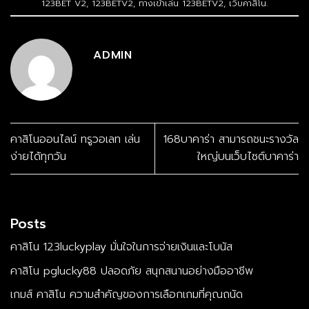
123BET V2
,
123BETV2
,
ทางเข้าเล่น 123BETV2
,
เว็บคาสิโน
.
ADMIN
คาสิโนออนไลน์ ทรูวอเลท เล่น
168บาคาร่า สามารถชนะรางวัล
ง่ายได้ทุกวัน
ใหญ่บนเว็บไซต์บาคาร่า
Posts
คาสิโน 123luckyplay มั่นใจในการจ่ายเงินและโบนัส
คาสิโน pglucky88 ปลอดภัย สนุกสนานอย่างมืออาชีพ
เกมส์ คาสิโน ความสำคัญของการเลือกเกมที่คุณถนัด