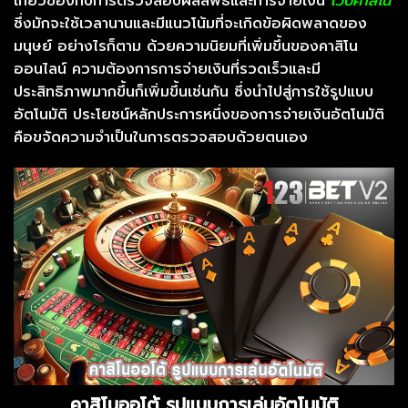
เกี่ยวข้องกับการตรวจสอบผลลัพธ์และการจ่ายเงิน
เว็บคาสิโน
ซึ่งมักจะใช้เวลานานและมีแนวโน้มที่จะเกิดข้อผิดพลาดของ
มนุษย์ อย่างไรก็ตาม ด้วยความนิยมที่เพิ่มขึ้นของคาสิโน
ออนไลน์ ความต้องการการจ่ายเงินที่รวดเร็วและมี
ประสิทธิภาพมากขึ้นก็เพิ่มขึ้นเช่นกัน ซึ่งนำไปสู่การใช้รูปแบบ
อัตโนมัติ
ประโยชน์หลักประการหนึ่งของการจ่ายเงินอัตโนมัติ
คือขจัดความจำเป็นในการตรวจสอบด้วยตนเอง
คาสิโนออโต้ รูปแบบการเล่นอัตโนมัติ